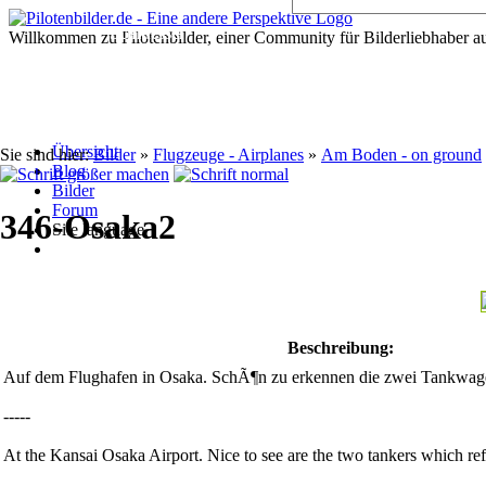
Willkommen zu Pilotenbilder, einer Community für Bilderliebhaber au
Übersicht
Sie sind hier:
Bilder
»
Flugzeuge - Airplanes
»
Am Boden - on ground
Blog
Bilder
Forum
346-Osaka2
Site language
Beschreibung:
Auf dem Flughafen in Osaka. SchÃ¶n zu erkennen die zwei Tankwagen
-----
At the Kansai Osaka Airport. Nice to see are the two tankers which ref