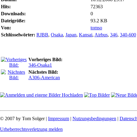
Hits:
72363
Downloads:
0
Dateigröße:
93.2 KB
Von:
tomso
Schlüsselwörter:
RJBB
,
Osaka
,
Japan
,
Kansai
,
Airbus
,
346
,
340-600
Vorheriges Bild:
346-Osaka1
Nächstes Bild:
A306-American
© 2007 by Tom Solger |
Impressum
|
Nutzungsbedingungen
|
Datensch
Urheberrechtsverletzung melden