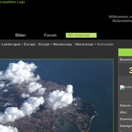
Willkommen zu 
Bilderliebh
Bilder
Forum
Site language
 - Landscapes
»
Europa - Europe
»
Westeuropa - Westeurope
» Noirmoutier
Bewertu
Datum:
Hits:
Downlo
Dateigr