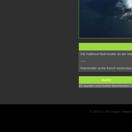
Die Halbinsel Noirmoutier an der f
-----
Noirmoutier at the french westcoast
Autor:
Es wurden noch keine Kommentare 
© 2007 by Tom Solger |
Impre