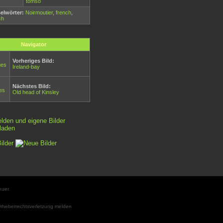
tomso
elwörter:
Noirmoutier
,
french
,
ch
Navigator
Vorheriges Bild:
Ireland-bay
Nächstes Bild:
Old head of Kinsley
rheberrechtsverletzung melden