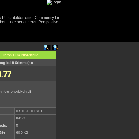
Pilotenbilder, einer Community für
aber aus einer anderen Perspektive.
Infos zum Pilotenbild
ng bei 9 Stimme(n):
3.77
03.01.2010 18:01
84471
ads:
0
öße:
60.8 KB