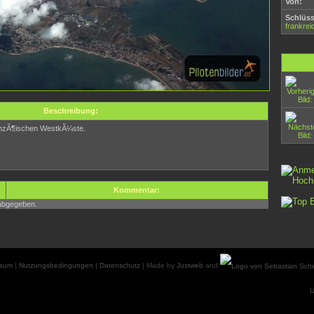
Von:
Schlüss
frankrei
Beschreibung:
ranzÃ¶ischen WestkÃ¼ste.
.
Kommentar:
abgegeben.
ssum
|
Nutzungsbedingungen
|
Datenschutz
| Made by
Justweb
and
U