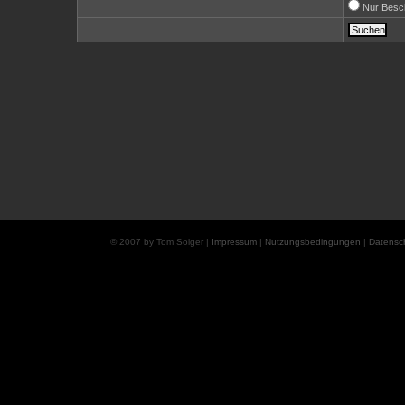
Nur Besc
© 2007 by Tom Solger |
Impressum
|
Nutzungsbedingungen
|
Datensc