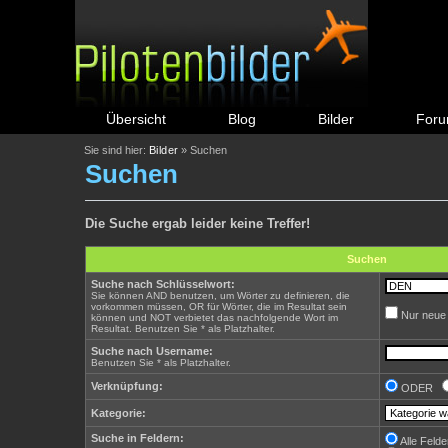
Übersicht
Blog
Bilder
For
Sie sind hier:
Bilder
» Suchen
Suchen
Die Suche ergab leider keine Treffer!
Suchen
Suche nach Schlüsselwort:
Sie können AND benutzen, um Wörter zu definieren, die
vorkommen müssen, OR für Wörter, die im Resultat sein
Nur neue 
können und NOT verbietet das nachfolgende Wort im
Resultat. Benutzen Sie * als Platzhalter.
Suche nach Username:
Benutzen Sie * als Platzhalter.
Verknüpfung:
ODER
Kategorie:
Suche in Feldern:
Alle Felde