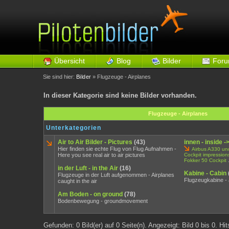
Übersicht
Blog
Bilder
For
Sie sind hier:
Bilder
» Flugzeuge - Airplanes
In dieser Kategorie sind keine Bilder vorhanden.
Flugzeuge - Airplanes
Unterkategorien
Air to Air Bilder - Pictures
(43)
innen - inside -
Hier finden sie echte Flug von Flug Aufnahmen -
Airbus A330 un
Here you see real air to air pictures
Cockpit impression
Fokker 50 Cockpit
.
in der Luft - in the Air
(16)
Kabine - Cabin
Flugzeuge in der Luft aufgenommen - Airplanes
Flugzeugkabine - 
caught in the air
Am Boden - on ground
(78)
Bodenbewegung - groundmovement
Gefunden: 0 Bild(er) auf 0 Seite(n). Angezeigt: Bild 0 bis 0. Hi