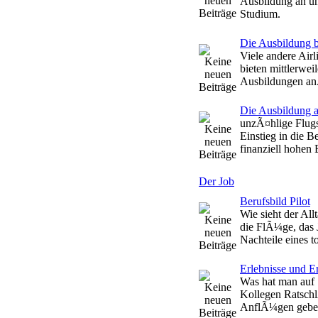
Ausbildung an un
Studium.
Die Ausbildung b
Viele andere Airl
bieten mittlerwei
Ausbildungen an
Die Ausbildung a
unzÃ¤hlige Flug
Einstieg in die B
finanziell hohen
Der Job
Berufsbild Pilot
Wie sieht der Al
die FlÃ¼ge, das 
Nachteile eines to
Erlebnisse und E
Was hat man auf 
Kollegen Ratschl
AnflÃ¼gen gebe