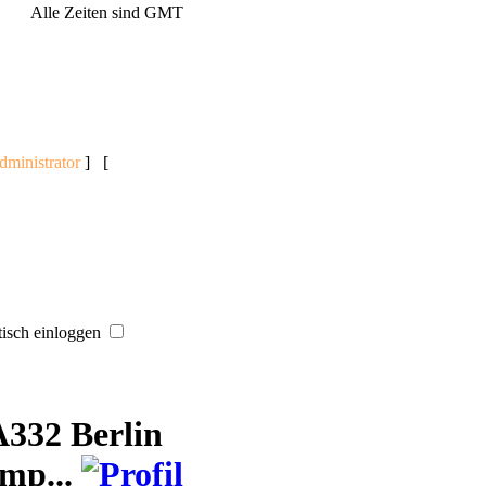
Alle Zeiten sind GMT
dministrator
] [
sch einloggen
A332 Berlin
mp...