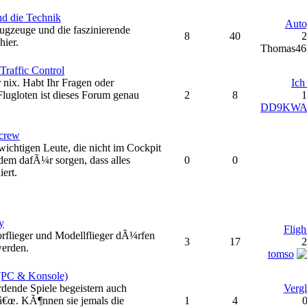
d die Technik
Auto
gzeuge und die faszinierende
8
40
2
hier.
Thomas4
Traffic Control
 nix. Habt Ihr Fragen oder
Ich
ugloten ist dieses Forum genau
2
8
1
DD9KWA
crew
wichtigen Leute, die nicht im Cockpit
zdem dafÃ¼r sorgen, dass alles
0
0
iert.
y
Fligh
orflieger und Modellflieger dÃ¼rfen
3
17
2
werden.
tomso
 (PC & Konsole)
dende Spiele begeistern auch
Vergl
â€œ. KÃ¶nnen sie jemals die
1
4
0