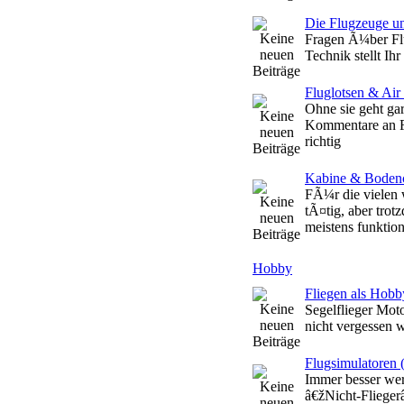
Die Flugzeuge un
Fragen Ã¼ber Flu
Technik stellt Ihr 
Fluglotsen & Air 
Ohne sie geht gar
Kommentare an Fl
richtig
Kabine & Boden
FÃ¼r die vielen 
tÃ¤tig, aber trot
meistens funktion
Hobby
Fliegen als Hobb
Segelflieger Mot
nicht vergessen 
Flugsimulatoren
Immer besser wer
â€žNicht-Flieger