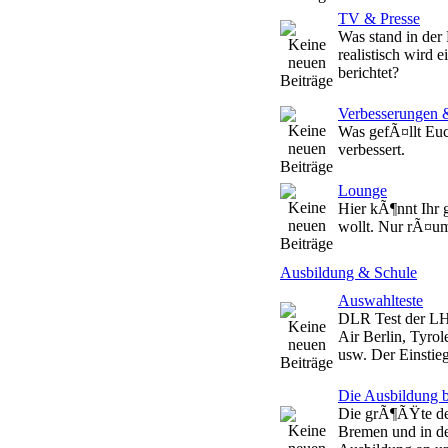
TV & Presse
Was stand in de
realistisch wird 
berichtet?
Verbesserungen 
Was gefÃ¤llt Euc
verbessert.
Lounge
Hier kÃ¶nnt Ihr
wollt. Nur rÃ¤umt
Ausbildung & Schule
Auswahlteste
DLR Test der LH
Air Berlin, Tyro
usw. Der Einstieg
Die Ausbildung 
Die grÃ¶ÃŸte deu
Bremen und in den