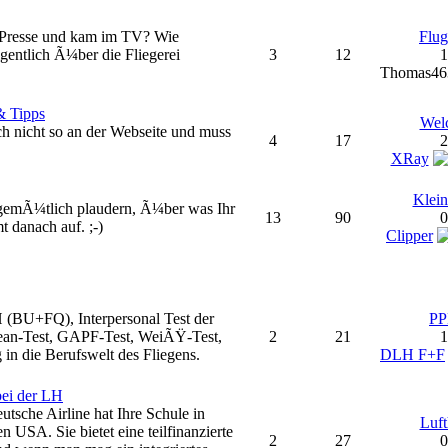
r Presse und kam im TV? Wie
Flug
eigentlich Ã¼ber die Fliegerei
3
12
1
Thomas4
& Tipps
Welc
h nicht so an der Webseite und muss
4
17
2
XRay
Klein
 gemÃ¼tlich plaudern, Ã¼ber was Ihr
13
90
0
 danach auf. ;-)
Clipper
 (BU+FQ), Interpersonal Test der
PP
lean-Test, GAPF-Test, WeiÃŸ-Test,
2
21
1
 in die Berufswelt des Fliegens.
DLH F+F
bei der LH
tsche Airline hat Ihre Schule in
Luft
 USA. Sie bietet eine teilfinanzierte
2
27
0