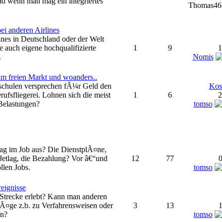
d wenn man mag ein integriertes
Thomas4
ei anderen Airlines
ines in Deutschland oder der Welt
le auch eigene hochqualifizierte
1
9
1
.
Nomis
m freien Markt und woanders..
schulen versprechen fÃ¼r Geld den
Kos
erufsfliegerei. Lohnen sich die meist
1
6
2
 Belastungen?
tomso
ltag im Job aus? Die DienstplÃ¤ne,
Jetlag, die Bezahlung? Vor â€“und
12
77
0
llen Jobs.
tomso
reignisse
Strecke erlebt? Kann man anderen
Ã¤ge z.b. zu Verfahrensweisen oder
3
13
1
n?
tomso