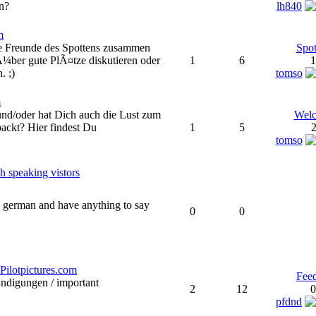
en?
lh840
m
e Freunde des Spottens zusammen
Spot
 Ã¼ber gute PlÃ¤tze diskutieren oder
1
6
1
. ;)
tomso
m
und/oder hat Dich auch die Lust zum
Welc
packt? Hier findest Du
1
5
2
tomso
sh speaking vistors
k german and have anything to say
0
0
 Pilotpictures.com
Feed
digungen / important
2
12
0
pfdnd