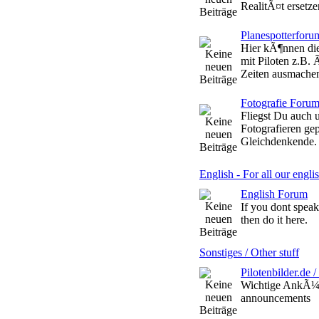
RealitÃ¤t ersetz
Planespotterforu
Hier kÃ¶nnen di
mit Piloten z.B.
Zeiten ausmachen
Fotografie Foru
Fliegst Du auch 
Fotografieren ge
Gleichdenkende.
English - For all our engli
English Forum
If you dont spea
then do it here.
Sonstiges / Other stuff
Pilotenbilder.de /
Wichtige AnkÃ¼n
announcements