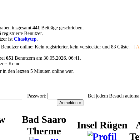
haben insgesamt
441
Beiträge geschrieben.
6
registrierte Benutzer.
zer ist
Chasitytep
.
Benutzer online: Kein registrierter, kein versteckter und 83 Gäste. [
A
bei
651
Benutzern am 30.05.2026, 06:41.
tzer: Keine
 in den letzten 5 Minuten online war.
Passwort:
Bei jedem Besuch automati
ow
Bad Saaro
Insel Rügen
Therme
Te