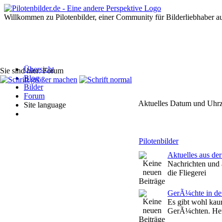
Willkommen zu Pilotenbilder, einer Community für Bilderliebhaber au
Übersicht
Sie sind hier: Forum
Blog
Bilder
Forum
Aktuelles Datum und Uhrze
Site language
Pilotenbilder
Aktuelles aus der
Nachrichten und 
die Fliegerei
GerÃ¼chte in der
Es gibt wohl kau
GerÃ¼chten. Her