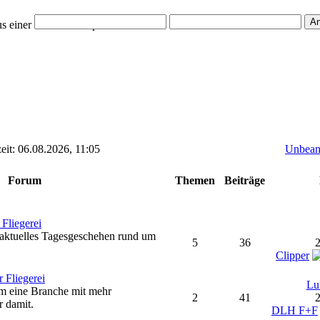
s einer anderen Perspektive.
it: 06.08.2026, 11:05
Unbeant
Forum
Themen
Beiträge
 Fliegerei
aktuelles Tagesgeschehen rund um
5
36
2
Clipper
 Fliegerei
Lu
m eine Branche mit mehr
2
41
2
 damit.
DLH F+F