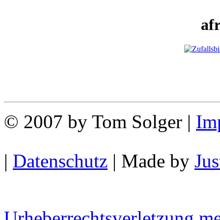
af
© 2007 by Tom Solger |
Im
|
Datenschutz
| Made by
Ju
Urheberrechtsverletzung m