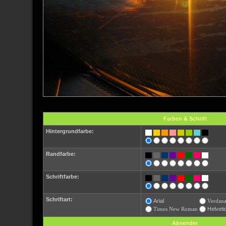
Farben & Schrift
Hintergrundfarbe:
Randfarbe:
Schriftfarbe:
Schriftart:
Arial
Verdan
Times New Roman
Helveti
Absender