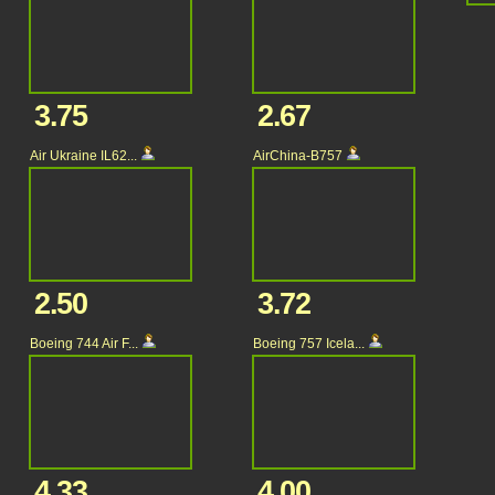
3.75
2.67
Air Ukraine IL62...
AirChina-B757
2.50
3.72
Boeing 744 Air F...
Boeing 757 Icela...
4.33
4.00