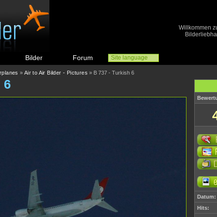
Willkommen zu 
Bilderliebh
Bilder
Forum
Site language
irplanes
»
Air to Air Bilder - Pictures
» B 737 - Turkish 6
 6
Bewertu
Datum:
Hits: