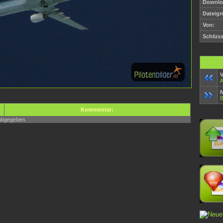
Downlo
Dateigr
Von:
Schlüss
V
A
N
B
Kommentar:
abgegeben.