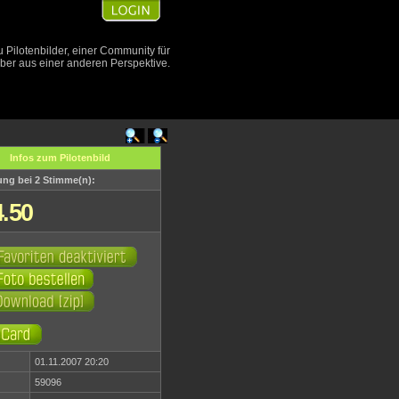
Pilotenbilder, einer Community für
aber aus einer anderen Perspektive.
Infos zum Pilotenbild
ng bei 2 Stimme(n):
4.50
01.11.2007 20:20
59096