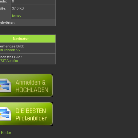
ads:
0
öße:
37.0 KB
tomso
elwörter:
Navigator
orheriges Bild:
irFranceB777
ächstes Bild:
737 Aeroflot