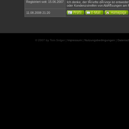
Registriert seit: 15.06.2007
Ich denke, der fÃ¼nfte dÃ¼nne ist entweder
oder Kondenzstreifen von AblÃ¶sungen am
11.08.2008 21:20
© 2007 by Tom Solger |
Impressum
|
Nutzungsbedingungen
|
Datensc