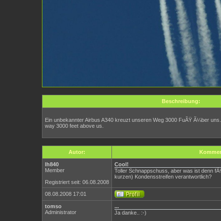
Beschreibung:
Ein unbekannter Airbus A340 kreuzt unseren Weg 3000 FuÃŸ Ã¼ber uns. 
way 3000 feet above us.
Autor:
Kommen
lh840
Cool!
Member
Toller Schnappschuss, aber was ist denn f
kurzen) Kondensstreifen verantwortlich?
Registriert seit: 06.08.2008
08.08.2008 17:01
tomso
...
Administrator
Ja danke.. :-)