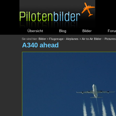
Übersicht
Blog
Bilder
For
Sie sind hier:
Bilder
»
Flugzeuge - Airplanes
»
Air to Air Bilder - Pictures
A340 ahead